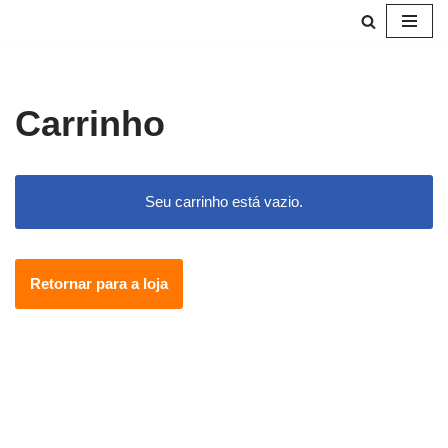
Pular
para
o
Carrinho
conteúdo
Seu carrinho está vazio.
Retornar para a loja